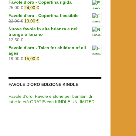
Favole d'oro - Copertina rigida
Il
Il
25,00
€
24,00
€
prezzo
prezzo
Favole d'oro - Copertina flessibile
originale
attuale
Il
Il
22,00
€
19,00
€
era:
è:
prezzo
prezzo
Nuove favole in alta brianza e nel
25,00 €.
24,00 €.
originale
attuale
triangolo lariano
era:
è:
12,50
€
22,00 €.
19,00 €.
Favole d'oro - Tales for children of all
ages
Il
Il
19,00
€
15,00
€
prezzo
prezzo
originale
attuale
era:
è:
19,00 €.
15,00 €.
FAVOLE D'ORO EDIZIONE KINDLE
Favole d'oro: Favole e storie per bambini di
tutte le età GRATIS con KINDLE UNLIMITED