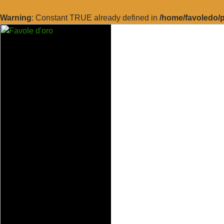
Warning
: Constant TRUE already defined in
/home/favoledo/p
Vai
al
contenuto