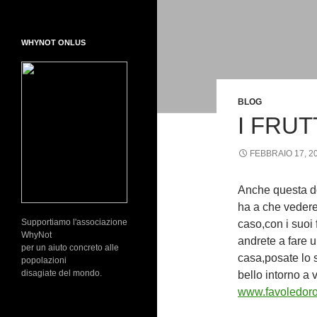
WHYNOT ONLUS
BLOG
I FRUT
FEBBRAIO 17, 2
Anche questa d
ha a che vedere
Supportiamo l'associazione
caso,con i suoi 
WhyNot
andrete a fare 
per un aiuto concreto alle
casa,posate lo 
popolazioni
disagiate del mondo.
bello intorno a
www.favoledor