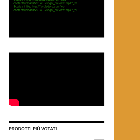
content/uploads/2017/10/sogni_preview.mp4?_=1
Scarica il file: http://favoledoro.com/wp-
content/uploads/2017/10/sogni_preview.mp4?_=1
PRODOTTI PIÙ VOTATI