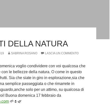
TI DELLA NATURA
019
SABRINA ROSANO
LASCIA UN COMMENTO
omenica voglio condividere con voi qualcosa che
 con le bellezze della natura. O come in questo
frutti. Sia che siate in giro in esplorazione,sia che
una semplice passeggiata o che rimarrete in
sguardo,anche solo per un attimo, su qualcosa di
 voi! Buona domenica 17 febbraio da
o.com
🌱🌷🌿