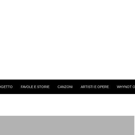
OGETTO
FAVOLE E STORIE
CANZONI
ARTISTI E OPERE
WHYNOT O