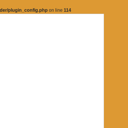
lder/plugin_config.php
on line
114