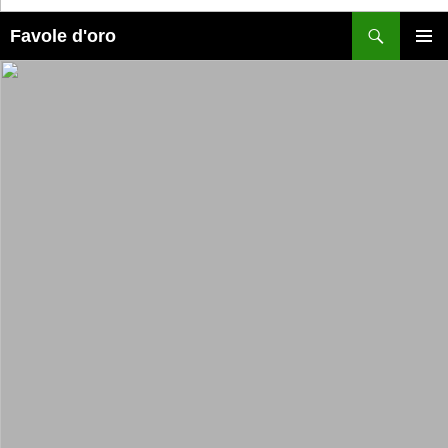
Cerca
Favole d'oro
MENU
PRINCI