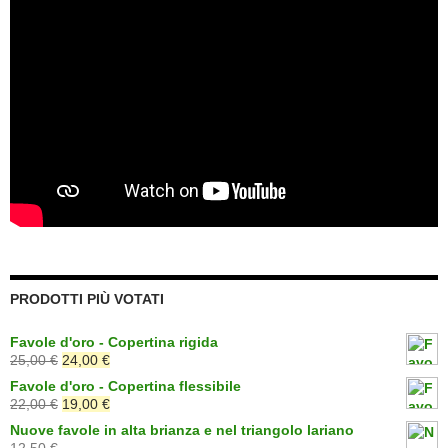
PRODOTTI PIÙ VOTATI
Favole d'oro - Copertina rigida
Il
Il
25,00
€
24,00
€
prezzo
prezzo
Favole d'oro - Copertina flessibile
originale
attuale
Il
Il
22,00
€
19,00
€
era:
è:
prezzo
prezzo
Nuove favole in alta brianza e nel triangolo lariano
25,00 €.
24,00 €.
originale
attuale