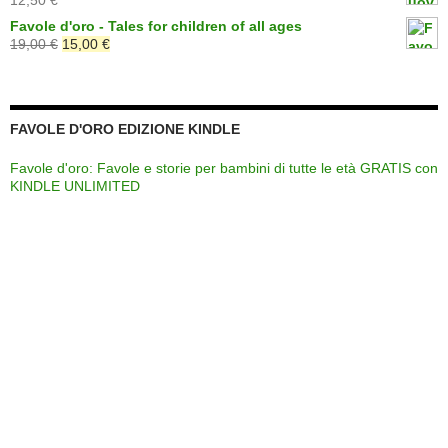
12,50
€
era:
è:
Favole d'oro - Tales for children of all ages
22,00 €.
19,00 €.
Il
Il
19,00
€
15,00
€
prezzo
prezzo
originale
attuale
era:
è:
19,00 €.
15,00 €.
FAVOLE D'ORO EDIZIONE KINDLE
Favole d'oro: Favole e storie per bambini di tutte le età GRATIS con
KINDLE UNLIMITED