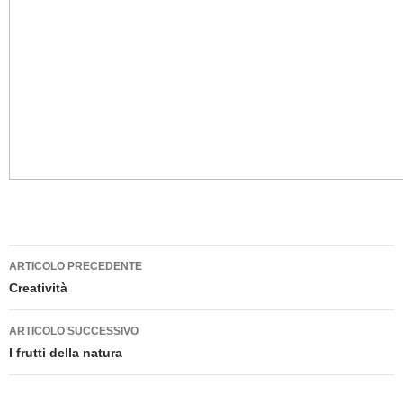
Navigazione
ARTICOLO PRECEDENTE
articolo
Creatività
ARTICOLO SUCCESSIVO
I frutti della natura