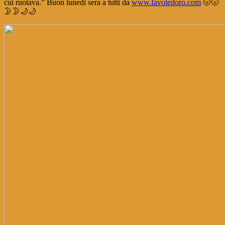
cui ruotava.” Buon lunedì sera a tutti da
www.favoledoro.com
🌝🌝
🌛🌛🌙🌙