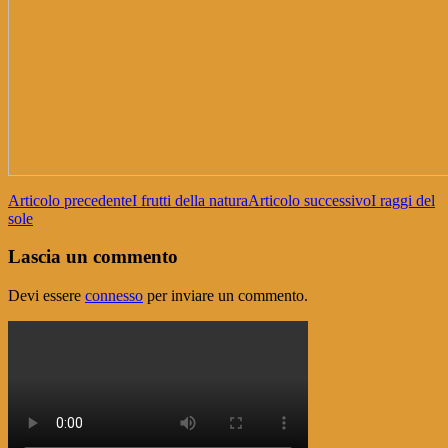
Navigazione
Articolo precedente
I frutti della natura
Articolo successivo
I raggi del
sole
articolo
Lascia un commento
Devi essere
connesso
per inviare un commento.