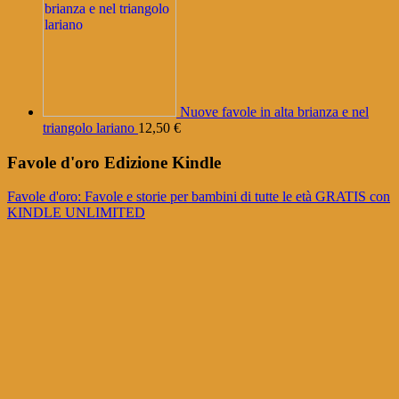
originale
attuale
era:
è:
22,00 €.
19,00 €.
Nuove favole in alta brianza e nel
triangolo lariano
12,50
€
Favole d'oro Edizione Kindle
Favole d'oro: Favole e storie per bambini di tutte le età GRATIS con
KINDLE UNLIMITED