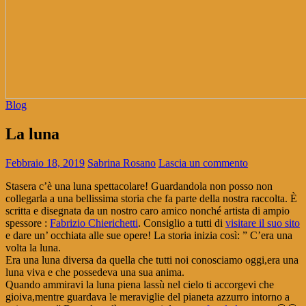
Blog
La luna
Febbraio 18, 2019
Sabrina Rosano
Lascia un commento
Stasera c’è una luna spettacolare! Guardandola non posso non
collegarla a una bellissima storia che fa parte della nostra raccolta. È
scritta e disegnata da un nostro caro amico nonché artista di ampio
spessore :
Fabrizio Chierichetti
. Consiglio a tutti di
visitare il suo sito
e dare un’ occhiata alle sue opere! La storia inizia così: ” C’era una
volta la luna.
Era una luna diversa da quella che tutti noi conosciamo oggi,era una
luna viva e che possedeva una sua anima.
Quando ammiravi la luna piena lassù nel cielo ti accorgevi che
gioiva,mentre guardava le meraviglie del pianeta azzurro intorno a