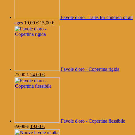
Favole d'oro - Tales for children of all
Il
Il
ages
19,00
€
15,00
€
prezzo
prezzo
originale
attuale
era:
è:
19,00 €.
15,00 €.
Favole d'oro - Copertina rigida
Il
Il
25,00
€
24,00
€
prezzo
prezzo
originale
attuale
era:
è:
25,00 €.
24,00 €.
Favole d'oro - Copertina flessibile
Il
Il
22,00
€
19,00
€
prezzo
prezzo