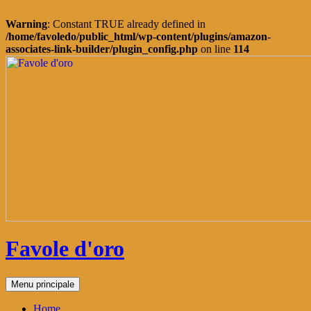
Warning
: Constant TRUE already defined in
/home/favoledo/public_html/wp-content/plugins/amazon-
associates-link-builder/plugin_config.php
on line
114
Vai
al
contenuto
Favole d'oro
Cerca
Menu principale
Home