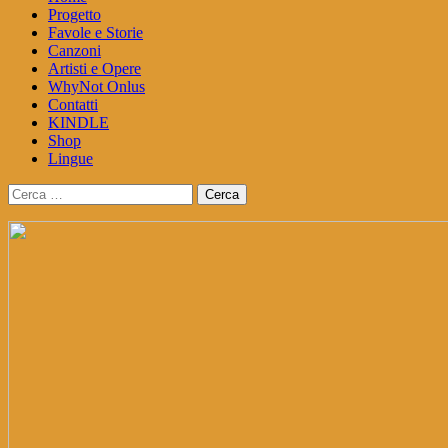
Progetto
Favole e Storie
Canzoni
Artisti e Opere
WhyNot Onlus
Contatti
KINDLE
Shop
Lingue
Ricerca
per: