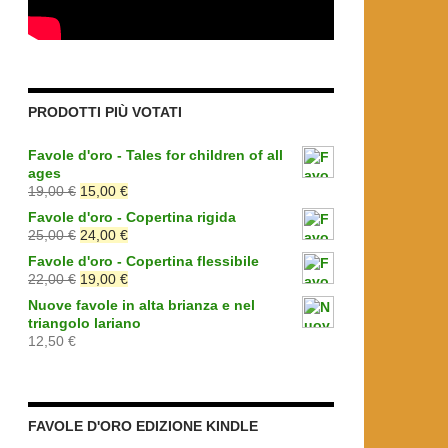
PRODOTTI PIÙ VOTATI
Favole d'oro - Tales for children of all
ages
Il
Il
19,00
€
15,00
€
prezzo
prezzo
Favole d'oro - Copertina rigida
originale
attuale
Il
Il
25,00
€
24,00
€
era:
è:
prezzo
prezzo
Favole d'oro - Copertina flessibile
19,00 €.
15,00 €.
originale
attuale
Il
Il
22,00
€
19,00
€
era:
è:
prezzo
prezzo
Nuove favole in alta brianza e nel
25,00 €.
24,00 €.
originale
attuale
triangolo lariano
era:
è:
12,50
€
22,00 €.
19,00 €.
FAVOLE D'ORO EDIZIONE KINDLE