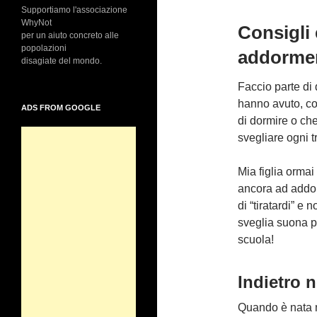
Supportiamo l'associazione
WhyNot
Consigli 
per un aiuto concreto alle
popolazioni
addormen
disagiate del mondo.
Faccio parte di
hanno avuto, co
ADS FROM GOOGLE
di dormire o ch
svegliare ogni t
Mia figlia orma
ancora ad addor
di “tiratardi” e
sveglia suona p
scuola!
Indietro 
Quando è nata m