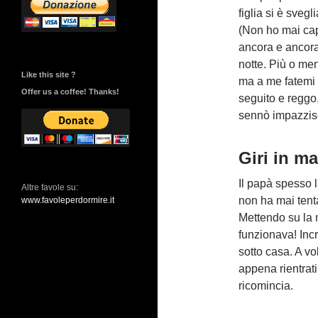
figlia si è sveg
(Non ho mai cap
ancora e ancora
notte. Più o me
Like this site ?
ma a me fatemi 
Offer us a coffee! Thanks!
seguito e reggo
sennò impazzis
Giri in m
Il papà spesso l
Altre favole su:
non ha mai tent
www.favoleperdormire.it
Mettendo su la 
funzionava! Inc
sotto casa. A vo
appena rientrat
ricomincia.