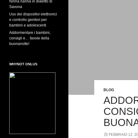
Ninna nanna in dialetto di
Savona
Uso dei dispositivi elettronici
e controllo genitori per
bambini e adolescenti
Addormentare i bambini,
consigli e… favole della
buonanotte!
WHYNOT ONLUS
BLOG
ADDOR
CONSI
BUONA
FEBBRAIO 12, 2