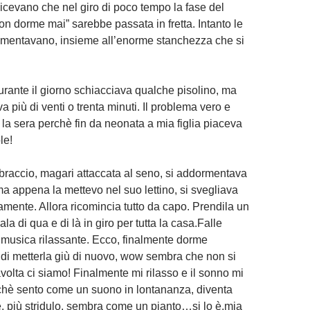
 dicevano che nel giro di poco tempo la fase del
n dorme mai” sarebbe passata in fretta. Intanto le
umentavano, insieme all’enorme stanchezza che si
rante il giorno schiacciava qualche pisolino, ma
 più di venti o trenta minuti. Il problema vero e
 la sera perchè fin da neonata a mia figlia piaceva
le!
 braccio, magari attaccata al seno, si addormentava
a appena la mettevo nel suo lettino, si svegliava
mente. Allora ricomincia tutto da capo. Prendila un
la di qua e di là in giro per tutta la casa.Falle
i musica rilassante. Ecco, finalmente dorme
 di metterla giù di nuovo, wow sembra che non si
avolta ci siamo! Finalmente mi rilasso e il sonno mi
hè sento come un suono in lontananza, diventa
e, più stridulo, sembra come un pianto…si lo è,mia