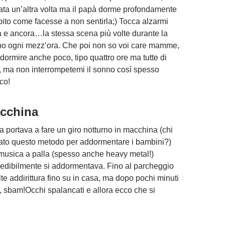
liata un’altra volta ma il papà dorme profondamente
ito come facesse a non sentirla;) Tocca alzarmi
 e ancora…la stessa scena più volte durante la
no ogni mezz’ora. Che poi non so voi care mamme,
dormire anche poco, tipo quattro ore ma tutte di
, ma non interrompetemi il sonno così spesso
co!
acchina
a portava a fare un giro notturno in macchina (chi
ato questo metodo per addormentare i bambini?)
musica a palla (spesso anche heavy metal!)
redibilmente si addormentava. Fino al parcheggio
lte addirittura fino su in casa, ma dopo pochi minuti
i, sbam!Occhi spalancati e allora ecco che si