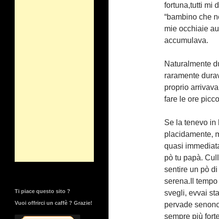
fortuna,tutti mi
“bambino che no
mie occhiaie a
accumulava.
Naturalmente du
raramente durava
proprio arrivava
fare le ore picco
Se la tenevo in
placidamente, m
quasi immediata
pò tu papà. Culla
sentire un pò d
serena.Il tempo
Ti piace questo sito ?
svegli, evvai st
Vuoi offrirci un caffè ? Grazie!
pervade senonc
sempre più fort