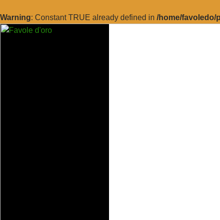
Warning
: Constant TRUE already defined in
/home/favoledo/p
Vai
al
contenuto