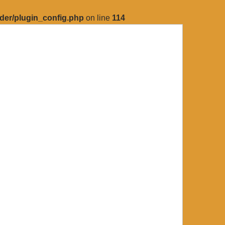
lder/plugin_config.php
on line
114