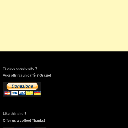
Ti piace questo sito ?
Vuoi offrirci un caffè ? Grazie!
Like this site ?
Offer us a coffee! Thanks!