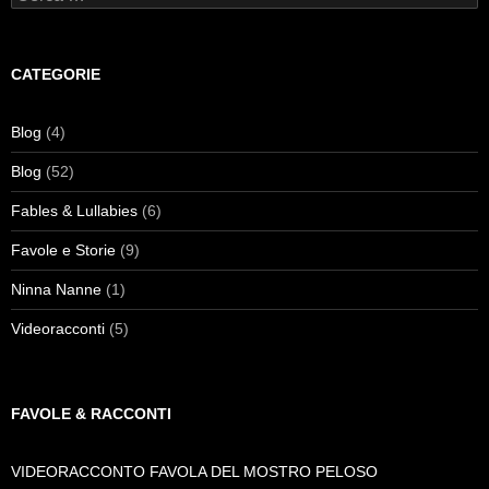
per:
CATEGORIE
Blog
(4)
Blog
(52)
Fables & Lullabies
(6)
Favole e Storie
(9)
Ninna Nanne
(1)
Videoracconti
(5)
FAVOLE & RACCONTI
VIDEORACCONTO FAVOLA DEL MOSTRO PELOSO