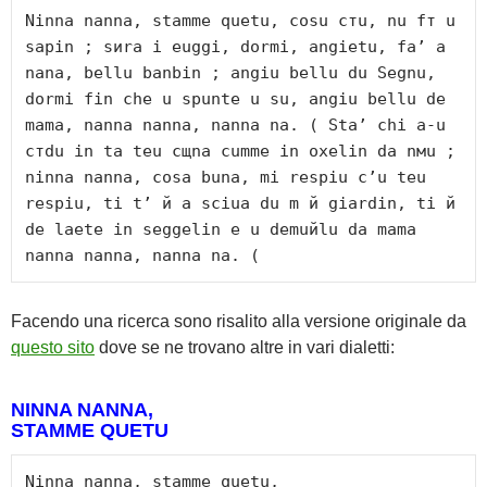
Ninna nanna, stamme quetu, cosu cтu, nu fт u 
sapin ; sиra i euggi, dormi, angietu, fa’ a 
nanа, bellu banbin ; angiu bellu du Segnu, 
dormi fin che u spunte u su, angiu bellu de 
mamа, nanna nanna, nanna na. ( Sta’ chi a-u 
cтdu in ta teu cщna cumme in oxelin da nмu ; 
ninna nanna, cosa buna, mi respiu c’u teu 
respiu, ti t’ й a sciua du m й giardin, ti й 
de laete in seggelin e u demuйlu da mamа 
nanna nanna, nanna na. (
Facendo una ricerca sono risalito alla versione originale da
questo sito
dove se ne trovano altre in vari dialetti:
NINNA NANNA,
STAMME QUETU
Ninna nanna, stamme quetu,
