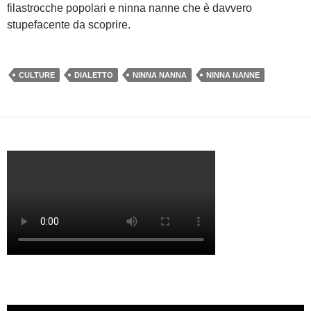
filastrocche popolari e ninna nanne che è davvero
stupefacente da scoprire.
CULTURE
DIALETTO
NINNA NANNA
NINNA NANNE