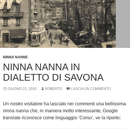
NINNA NANNE
NINNA NANNA IN
DIALETTO DI SAVONA
GIUGNO 22, 2020
ROBERTO
LASCIA UN COMMENTO
Un nostro visitatore ha lasciato nei commenti una bellissima
ninna nanna che, in maniera molto interessante, Google
translate riconosce come linguaggio ‘Corso’, ve la riporto: