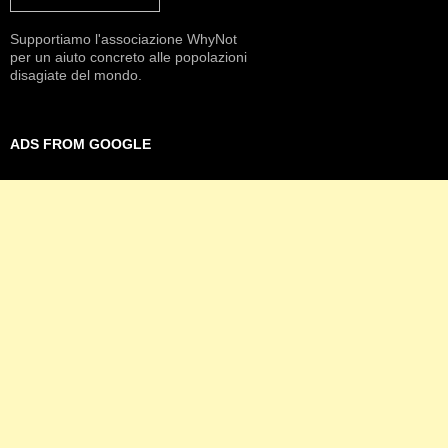
Supportiamo l'associazione WhyNot
per un aiuto concreto alle popolazioni
disagiate del mondo.
ADS FROM GOOGLE