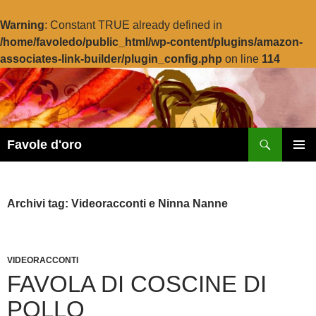
Warning
: Constant TRUE already defined in
/home/favoledo/public_html/wp-content/plugins/amazon-
associates-link-builder/plugin_config.php
on line
114
Vai
al
contenuto
Cerca
Favole d'oro
MENU
PRINCI
Archivi tag: Videoracconti e Ninna Nanne
VIDEORACCONTI
FAVOLA DI COSCINE DI
POLLO