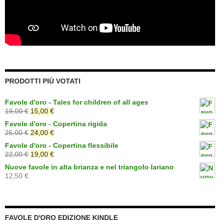
PRODOTTI PIÙ VOTATI
Favole d'oro - Tales for children of all ages
Il
Il
19,00
€
15,00
€
prezzo
prezzo
Favole d'oro - Copertina rigida
originale
attuale
Il
Il
25,00
€
24,00
€
era:
è:
prezzo
prezzo
Favole d'oro - Copertina flessibile
19,00 €.
15,00 €.
originale
attuale
Il
Il
22,00
€
19,00
€
era:
è:
prezzo
prezzo
Nuove favole in alta brianza e nel triangolo lariano
25,00 €.
24,00 €.
originale
attuale
12,50
€
era:
è:
22,00 €.
19,00 €.
FAVOLE D'ORO EDIZIONE KINDLE