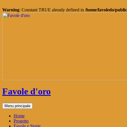
Warning
: Constant TRUE already defined in
/home/favoledo/public
Vai
al
contenuto
Favole d'oro
Cerca
Menu principale
Home
Progetto
Favole e Storie