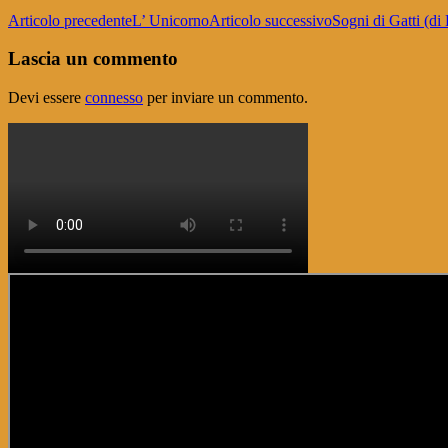
Navigazione
Articolo precedente
L’ Unicorno
Articolo successivo
Sogni di Gatti (di
articolo
Lascia un commento
Devi essere
connesso
per inviare un commento.