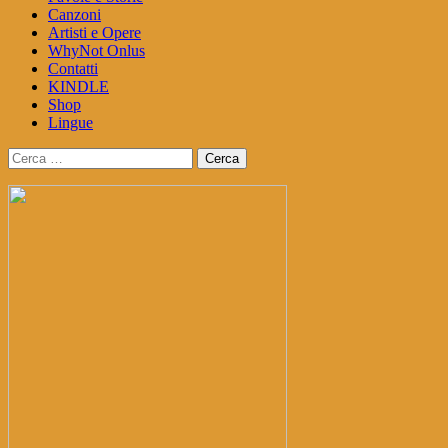
Canzoni
Artisti e Opere
WhyNot Onlus
Contatti
KINDLE
Shop
Lingue
Ricerca
per: