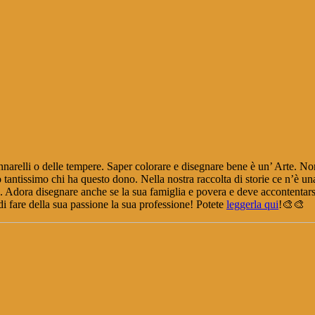
i pennarelli o delle tempere. Saper colorare e disegnare bene è un’ Arte.
ro tantissimo chi ha questo dono. Nella nostra raccolta di storie ce n’è u
o. Adora disegnare anche se la sua famiglia e povera e deve accontentars
di fare della sua passione la sua professione! Potete
leggerla qui
!🎨🎨