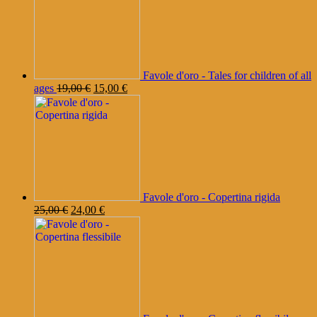
Favole d'oro - Tales for children of all
Il
Il
ages
19,00
€
15,00
€
prezzo
prezzo
originale
attuale
era:
è:
19,00 €.
15,00 €.
Favole d'oro - Copertina rigida
Il
Il
25,00
€
24,00
€
prezzo
prezzo
originale
attuale
era:
è:
25,00 €.
24,00 €.