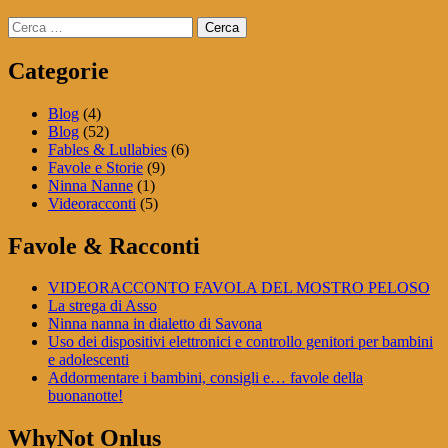
Ricerca
per:
Categorie
Blog
(4)
Blog
(52)
Fables & Lullabies
(6)
Favole e Storie
(9)
Ninna Nanne
(1)
Videoracconti
(5)
Favole & Racconti
VIDEORACCONTO FAVOLA DEL MOSTRO PELOSO
La strega di Asso
Ninna nanna in dialetto di Savona
Uso dei dispositivi elettronici e controllo genitori per bambini
e adolescenti
Addormentare i bambini, consigli e… favole della
buonanotte!
WhyNot Onlus