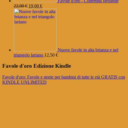
Favole d'oro - Copertina flessibile
Il
Il
22,00
€
19,00
€
prezzo
prezzo
originale
attuale
era:
è:
22,00 €.
19,00 €.
Nuove favole in alta brianza e nel
triangolo lariano
12,50
€
Favole d'oro Edizione Kindle
Favole d'oro: Favole e storie per bambini di tutte le età GRATIS con
KINDLE UNLIMITED