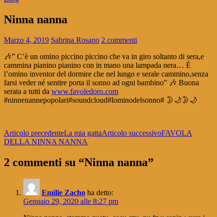
Ninna nanna
Marzo 4, 2019
Sabrina Rosano
2 commenti
🎶” C’è un omino piccino piccino che va in giro soltanto di sera,e
cammina pianino pianino con in mano una lampada nera… È
l’omino inventor del dormire che nel lungo e serale cammino,senza
farsi veder né sentire porta il sonno ad ogni bambino” 🎶 Buona
serata a tutti da
www.favoledoro.com
#ninnenannepopolari#soundcloud#lominodelsonno# 🌛🌙🌛🌙
Navigazione
Articolo precedente
La mia gatta
Articolo successivo
FAVOLA
DELLA NINNA NANNA
articolo
2 commenti su “Ninna nanna”
Emilie Zacho
ha detto:
Gennaio 29, 2020 alle 8:27 pm