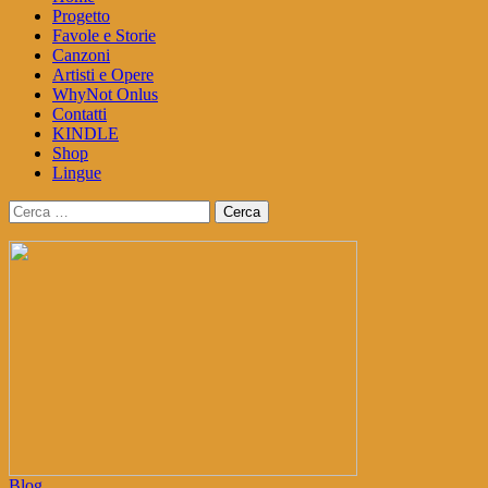
Progetto
Favole e Storie
Canzoni
Artisti e Opere
WhyNot Onlus
Contatti
KINDLE
Shop
Lingue
Ricerca
per:
Blog