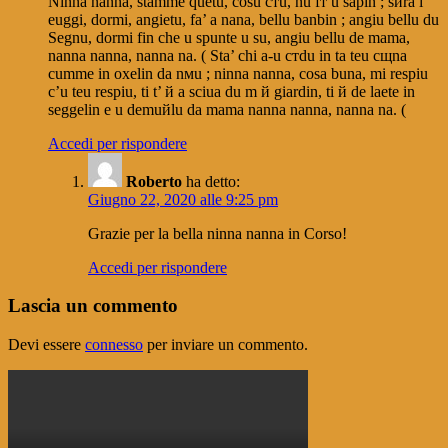
Ninna nanna, stamme quetu, cosu cтu, nu fт u sapin ; sиra i
euggi, dormi, angietu, fa’ a nanа, bellu banbin ; angiu bellu du
Segnu, dormi fin che u spunte u su, angiu bellu de mamа,
nanna nanna, nanna na. ( Sta’ chi a-u cтdu in ta teu cщna
cumme in oxelin da nмu ; ninna nanna, cosa buna, mi respiu
c’u teu respiu, ti t’ й a sciua du m й giardin, ti й de laete in
seggelin e u demuйlu da mamа nanna nanna, nanna na. (
Accedi per rispondere
Roberto
ha detto:
Giugno 22, 2020 alle 9:25 pm
Grazie per la bella ninna nanna in Corso!
Accedi per rispondere
Lascia un commento
Devi essere
connesso
per inviare un commento.