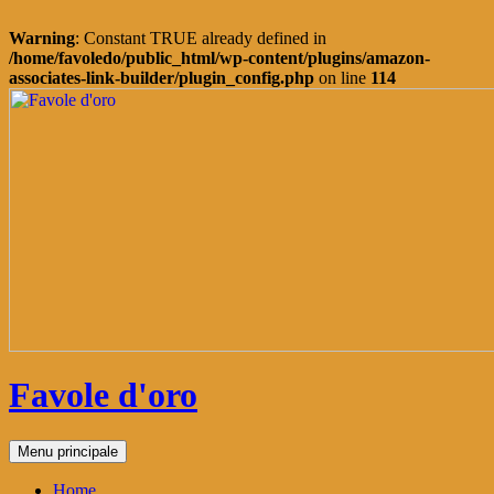
Warning
: Constant TRUE already defined in
/home/favoledo/public_html/wp-content/plugins/amazon-
associates-link-builder/plugin_config.php
on line
114
Vai
al
contenuto
Favole d'oro
Cerca
Menu principale
Home