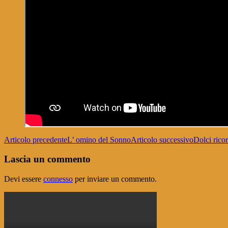
Navigazione
Articolo precedente
L’ omino del Sonno
Articolo successivo
Dolci ricor
articolo
Lascia un commento
Devi essere
connesso
per inviare un commento.