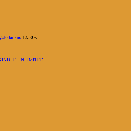
golo lariano
12,50
€
S con KINDLE UNLIMITED