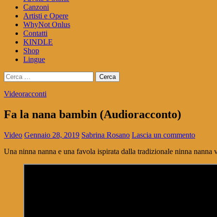
Canzoni
Artisti e Opere
WhyNot Onlus
Contatti
KINDLE
Shop
Lingue
Ricerca
per:
Videoracconti
Fa la nana bambin (Audioracconto)
Video
Gennaio 28, 2019
Sabrina Rosano
Lascia un commento
Una ninna nanna e una favola ispirata dalla tradizionale ninna nanna 