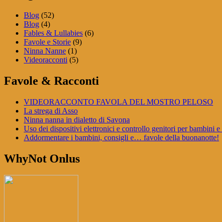
Blog
(52)
Blog
(4)
Fables & Lullabies
(6)
Favole e Storie
(9)
Ninna Nanne
(1)
Videoracconti
(5)
Favole & Racconti
VIDEORACCONTO FAVOLA DEL MOSTRO PELOSO
La strega di Asso
Ninna nanna in dialetto di Savona
Uso dei dispositivi elettronici e controllo genitori per bambini e
Addormentare i bambini, consigli e… favole della buonanotte!
WhyNot Onlus