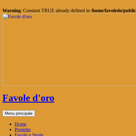
Warning
: Constant TRUE already defined in
/home/favoledo/public
Vai
al
contenuto
Favole d'oro
Cerca
Menu principale
Home
Progetto
Favole e Storie